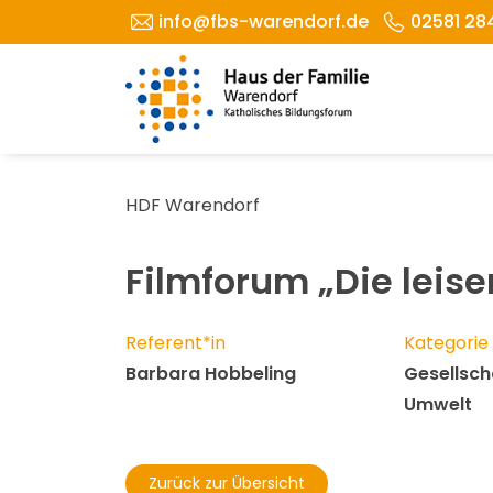
info@fbs-warendorf.de
02581 28
HDF Warendorf
Filmforum „Die leis
Referent*in
Kategorie
Barbara Hobbeling
Gesellscha
Umwelt
Zurück zur Übersicht