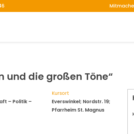
46
Mitmache
en und die großen Töne“
Kursort
ft – Politik –
Everswinkel; Nordstr. 19;
Pfarrheim St. Magnus