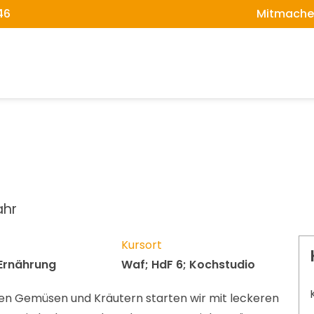
46
Mitmache
ahr
Kursort
Ernährung
Waf; HdF 6; Kochstudio
schen Gemüsen und Kräutern starten wir mit leckeren