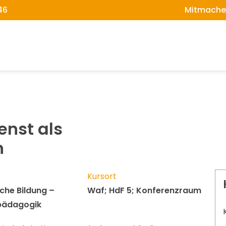
46
Mitmache
enst als
n
Kursort
che Bildung –
Waf; HdF 5; Konferenzraum
spädagogik