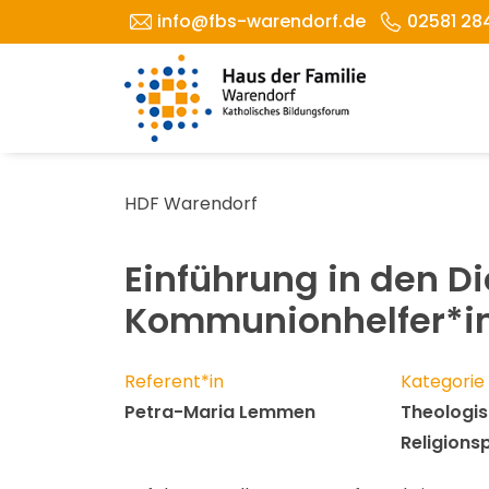
info@fbs-warendorf.de
02581 28
HDF Warendorf
Einführung in den Di
Kommunionhelfer*i
Referent*in
Kategorie
Petra-Maria Lemmen
Theologis
Religion