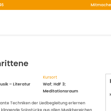
46
Mitmache
hrittene
Kursort
usik – Literatur
Waf; HdF 3;
Meditationsraum
essante Techniken der Liedbegleitung erlernen
klingende Solostücke aus allen Musikbereichen