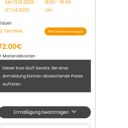
Mo 13.01.2025 -
19:00 - 19:45
07.04.2025
Uhr
Dauer
12 Termine
Alle Termine anzeigen
72.00€
+ Materialkosten
Dieser Kurs läuft bereits. Bei einer
Anmeldung können abweichende Preise
aufteten.
Ermäßigung beantragen