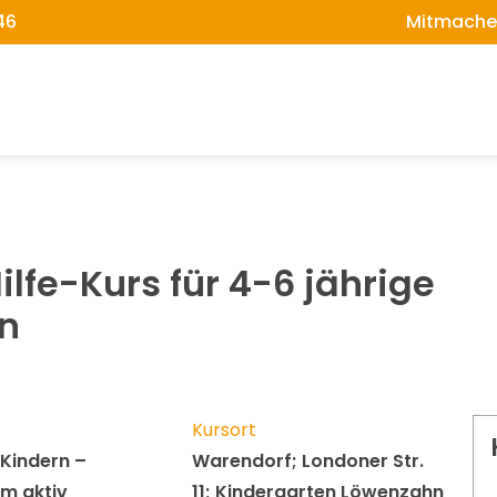
46
Mitmache
ilfe-Kurs für 4-6 jährige
rn
Kursort
 Kindern –
Warendorf; Londoner Str.
m aktiv
11; Kindergarten Löwenzahn