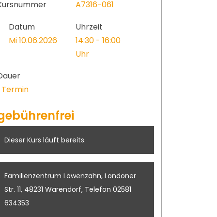
Kursnummer
A7316-061
Datum
Uhrzeit
Mi 10.06.2026
14:30 - 16:00
Uhr
Dauer
1 Termin
gebührenfrei
Dieser Kurs läuft bereits.
Familienzentrum Löwenzahn, Londoner
Str. 11, 48231 Warendorf, Telefon 02581
634353