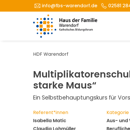
info@fbs-warendorf.de
02581 28
HDF Warendorf
Multiplikatorenschu
starke Maus“
Ein Selbstbehauptungskurs für Vors
Referent*innen
Kategorie
Isabella Matic
Aus- und 
Claudia Lohmüller
Beruflich