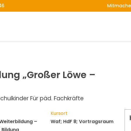
46
Mitmache
lung „Großer Löwe –
chulkinder Für päd. Fachkräfte
Kursort
Weiterbildung –
Waf; HdF 8; Vortragsraum
e Bildung